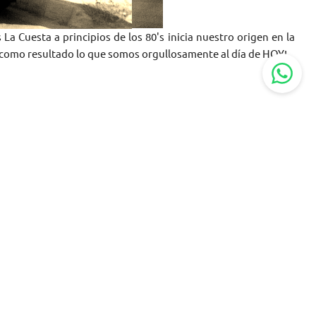
La Cuesta a principios de los 80's inicia nuestro origen en la
n como resultado lo que somos orgullosamente al día de HOY!
S LA CUESTA?
acleto González Flores #633. Era la orilla de la ciudad, y se
nombre.
ndo referencia a la subida o cuesta y a los cerros que se
ue en sus inicios era muy popular.