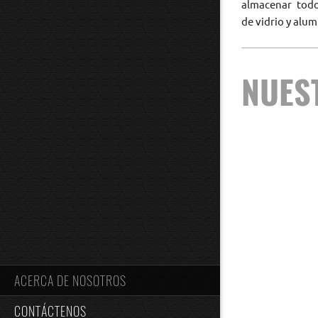
almacenar todo 
de vidrio y alum
NUES
ACERCA DE NOSOTROS
CONTÁCTENOS